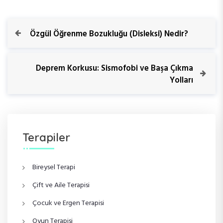
Y
P
Özgül Öğrenme Bozukluğu (Disleksi) Nedir?
r
a
e
v
N
Deprem Korkusu: Sismofobi ve Başa Çıkma
z
i
e
Yolları
o
x
ı
u
t
s
P
g
P
o
o
s
Terapiler
e
s
t
t
z
Bireysel Terapi
i
Çift ve Aile Terapisi
Çocuk ve Ergen Terapisi
n
Oyun Terapisi