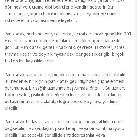
ve endişe duyguları, terleme, nefes darlığı, kalp çarpıntısı, baş
dönmesi ve titreme gibi belirtilerle kendini gösterir. Bu
semptomlar, kişinin hayatını olumsuz etkileyebilir ve günlük
aktivitelerini yapmasını engelleyebilir.
Panik atak, herhangi bir yaşta ortaya çıkabilir ancak genellikle 20’li
yaşların başında görülür. Kadınlarda erkeklere göre daha sık
görülür. Panik atak, genetik yatkınlık, çevresel faktörler, stres,
travma, ilaçlar ve beyin kimyasındaki dengesizlikler gibi birçok
faktörden kaynaklanabilir.
Panik atak semptomları, birçok başka rahatsızlıkla ilişkili olabilir.
Bu nedenle, bir kişinin panik atak geçirdiğinden şüphelenmesi
durumunda, bir sağlık uzmanına başvurması önerilir. Bu uzman,
tıbbi testler, psikolojik değerlendirme ve belirtiler hakkında
detaylı bir anamnez alarak, doğru teşhisi koymaya yardımcı
olabilir.
Panik atak tedavisi, semptomların şiddetine ve sıklığına göre
değişebilir. Tedavi, ilaçlar, psikoterapi veya bir kombinasyonu
olabilir. İlaç tedavisi genellikle antidepresanlar veya