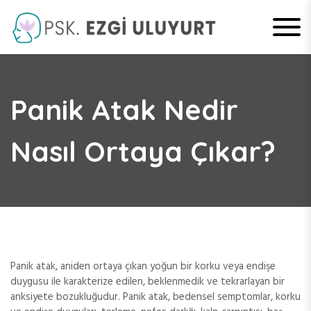
S
k
i
Psikolog Ezgi
p
t
Uluyurt –
o
c
Panik Atak Nedir
Kırıkkale
o
n
Nasıl Ortaya Çıkar?
Psikolog
t
e
n
t
Panik atak, aniden ortaya çıkan yoğun bir korku veya endişe
duygusu ile karakterize edilen, beklenmedik ve tekrarlayan bir
anksiyete bozukluğudur. Panik atak, bedensel semptomlar, korku