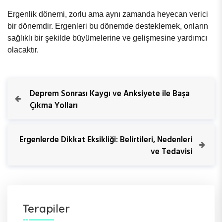
Ergenlik dönemi, zorlu ama aynı zamanda heyecan verici
bir dönemdir. Ergenleri bu dönemde desteklemek, onların
sağlıklı bir şekilde büyümelerine ve gelişmesine yardımcı
olacaktır.
Y
P
Deprem Sonrası Kaygı ve Anksiyete ile Başa
r
Çıkma Yolları
a
e
v
z
i
N
Ergenlerde Dikkat Eksikliği: Belirtileri, Nedenleri
o
e
ve Tedavisi
ı
u
x
s
t
g
P
P
o
o
e
s
s
Terapiler
t
t