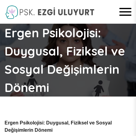
S
k
i
Psikolog Ezgi
p
Ergen Psikolojisi:
t
Uluyurt –
o
c
Duygusal, Fiziksel ve
Kırıkkale
o
n
Psikolog
t
Sosyal Değişimlerin
e
n
t
Dönemi
Ergen Psikolojisi: Duygusal, Fiziksel ve Sosyal
Değişimlerin Dönemi