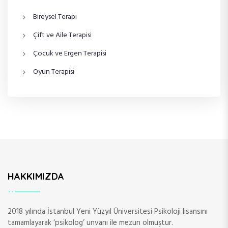
z
Bireysel Terapi
i
Çift ve Aile Terapisi
n
Çocuk ve Ergen Terapisi
m
Oyun Terapisi
e
s
i
HAKKIMIZDA
2018 yılında İstanbul Yeni Yüzyıl Üniversitesi Psikoloji lisansını
tamamlayarak ‘psikolog’ unvanı ile mezun olmuştur.