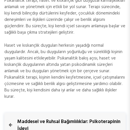
Psikanalitik terapi, haset ve kıskançlık gibi duygusal karmaşıklıkları
anlamak ve yönetmek için etkili bir yol sunar. Terapi sürecinde,
kişi kendi bilinçdışı dürtülerini keşfeder, çocukluk dönemindeki
deneyimleri ve ilişkileri üzerinde çalışır ve benlik algısını
güçlendirir. Bu süreçte, kişi kendi içsel savaşını anlamaya başlar ve
sağlıklı başa çıkma stratejileri geliştirir.
Haset ve kıskançlık duyguları herkesin yaşadığı normal
duygulardır. Ancak, bu duyguların yoğunluğu ve sürekliliği kişinin
yaşam kalitesini etkileyebilir. Psikanalitik bakış açısı, haset ve
kıskançlık duygularının altında yatan psikodinamik süreçleri
anlamak ve bu duyguları yönetmek için bir çerçeve sunar.
Psikanalitik terapi, kişinin kendini keşfetmesine, içsel çatışmalarını
çözmesine ve sağlıklı benlik algısı geliştirmesine yardımcı olabilir.
Bu süreçte, kişi kendisini daha iyi anlar ve daha sağlıklı ilişkiler
kurar.
Y
P
Maddesel ve Ruhsal Bağımlılıklar: Psikoterapinin
r
İşlevi