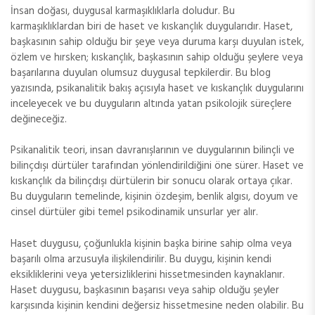
İnsan doğası, duygusal karmaşıklıklarla doludur. Bu
karmaşıklıklardan biri de haset ve kıskançlık duygularıdır. Haset,
başkasının sahip olduğu bir şeye veya duruma karşı duyulan istek,
özlem ve hırsken; kıskançlık, başkasının sahip olduğu şeylere veya
başarılarına duyulan olumsuz duygusal tepkilerdir. Bu blog
yazısında, psikanalitik bakış açısıyla haset ve kıskançlık duygularını
inceleyecek ve bu duyguların altında yatan psikolojik süreçlere
değineceğiz.
Psikanalitik teori, insan davranışlarının ve duygularının bilinçli ve
bilinçdışı dürtüler tarafından yönlendirildiğini öne sürer. Haset ve
kıskançlık da bilinçdışı dürtülerin bir sonucu olarak ortaya çıkar.
Bu duyguların temelinde, kişinin özdeşim, benlik algısı, doyum ve
cinsel dürtüler gibi temel psikodinamik unsurlar yer alır.
Haset duygusu, çoğunlukla kişinin başka birine sahip olma veya
başarılı olma arzusuyla ilişkilendirilir. Bu duygu, kişinin kendi
eksikliklerini veya yetersizliklerini hissetmesinden kaynaklanır.
Haset duygusu, başkasının başarısı veya sahip olduğu şeyler
karşısında kişinin kendini değersiz hissetmesine neden olabilir. Bu