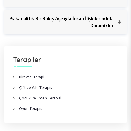
a
e
v
z
i
N
Psikanalitik Bir Bakış Açısıyla İnsan İlişkilerindeki
o
e
Dinamikler
ı
u
x
s
t
g
P
P
o
o
e
s
s
Terapiler
t
t
z
Bireysel Terapi
i
Çift ve Aile Terapisi
n
Çocuk ve Ergen Terapisi
m
Oyun Terapisi
e