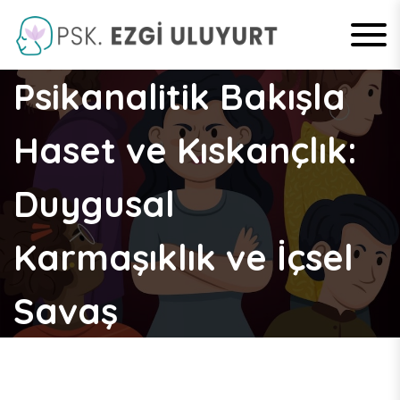
S
k
i
Psikolog Ezgi
p
Psikanalitik Bakışla
t
Uluyurt –
o
c
Haset ve Kıskançlık:
Kırıkkale
o
n
Psikolog
t
Duygusal
e
n
t
Karmaşıklık ve İçsel
Savaş